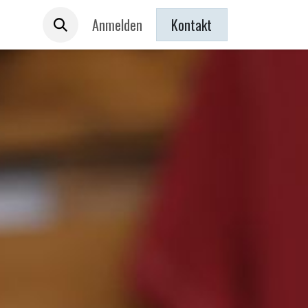
 sind
Anmelden
Kontakt