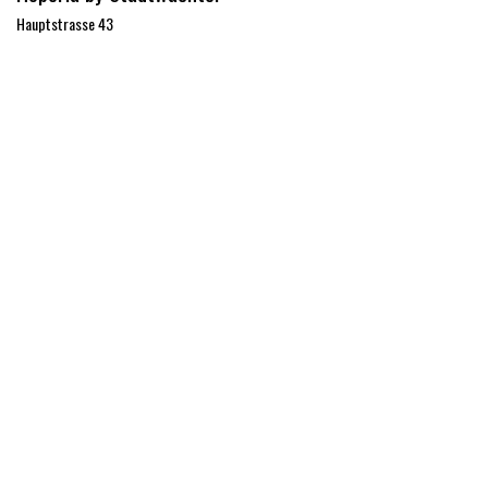
Hauptstrasse 43
5037 Muhen
Schweiz
062 724 80 00
info@hoperia.ch
Wegbeschreibung
Teilen
Finden Sie heraus, was über diese Veranstaltung
gesagt wird und beteiligen Sie sich am Gespräch.