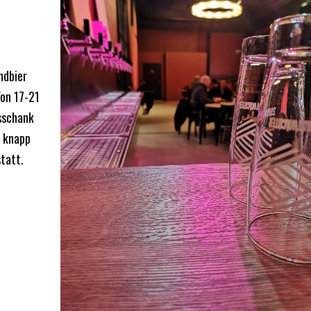
ndbier
Von 17-21
usschank
e knapp
tatt.