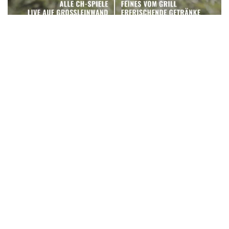
Veranstaltungsinfos
Standort
Brauerei Aarau AG, Malzlager
Weihermattstrasse 80
5000 Aarau
Schweiz
malzlager@stadtwaechter.ch